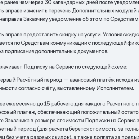
не ранее чем через 30 календарных дней после уведомле
ь вправе изменить перечень Дополнительных модулей и
 направив Заказчику уведомление об этом по Средства
ь вправе предоставить скидку на услуги. Условия скидк
ается по Средствам коммуникации с последующей фик
ез подписания дополнительных документов.
плачивает Подписку на Сервис по следующей схеме:
первый Расчётный период — авансовый платёж исходя и
имости согласно счёту, выставленному Исполнителем.
ее ежемесячно до 15 рабочего дня каждого Расчетного 
нсовый платеж, обеспечивающий положительный остато
те Заказчика в размере стоимости Подписки на Сервис
четный период (для расчета берется стоимость за полн
яц без учета разовых скидок), а также доплата за пред