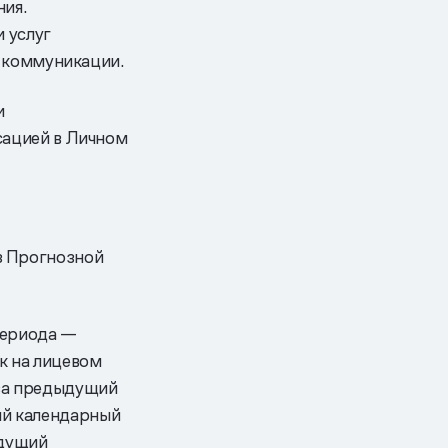
ния.
 услуг
м коммуникации.
и
сацией в Личном
з Прогнозной
периода —
к на лицевом
 за предыдущий
ый календарный
ыдущий