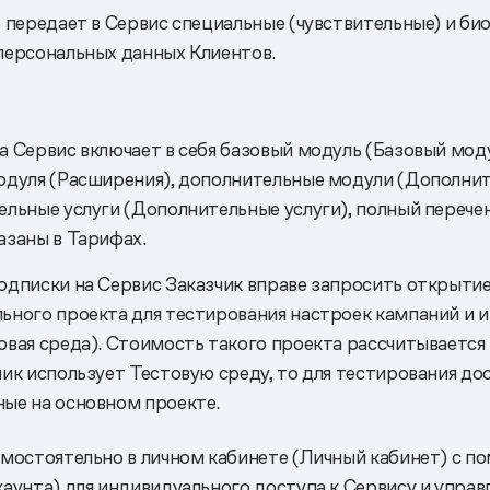
е передает в Сервис специальные (чувствительные) и б
персональных данных Клиентов.
а Сервис включает в себя базовый модуль (Базовый мод
одуля (Расширения), дополнительные модули (Дополни
ельные услуги (Дополнительные услуги), полный перече
азаны в Тарифах.
одписки на Сервис Заказчик вправе запросить открыти
ьного проекта для тестирования настроек кампаний и и
овая среда). Стоимость такого проекта рассчитывается
чик использует Тестовую среду, то для тестирования до
ые на основном проекте.
амостоятельно в личном кабинете (Личный кабинет) с 
каунта) для индивидуального доступа к Сервису и управ