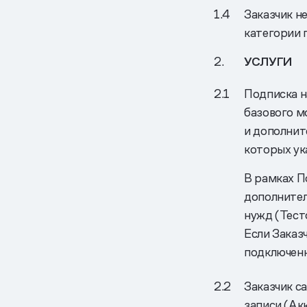
Заказчик н
категории 
УСЛУГИ
Подписка н
базового м
и дополнит
которых ук
В рамках П
дополнител
нужд (Тест
Если Заказ
подключенн
Заказчик с
записи (Ак