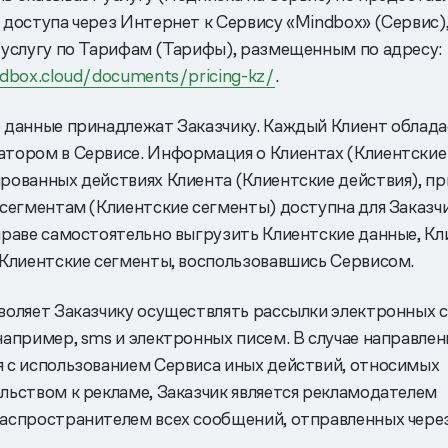
 доступа через Интернет к Сервису «Mindbox» (Сервис),
 услугу по Тарифам (Тарифы), размещенным по адресу:
ndbox.cloud/documents/pricing-kz/
.
 данные принадлежат Заказчику. Каждый Клиент облад
тором в Сервисе. Информация о Клиентах (Клиентские 
рованных действиях Клиента (Клиентские действия), п
 сегментам (Клиентские сегменты) доступна для Заказчи
праве самостоятельно выгрузить Клиентские данные, Кл
 Клиентские сегменты, воспользовавшись Сервисом.
воляет Заказчику осуществлять рассылки электронных
например, sms и электронных писем. В случае направлен
 с использованием Сервиса иных действий, относимых
льством к рекламе, Заказчик является рекламодателем
аспространителем всех сообщений, отправленных через