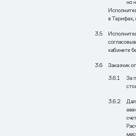
но 
Исполнител
в Тарифах,
Исполнител
согласовыв
кабинете б
Заказчик о
За 
сто
Дал
ава
сче
Рас
мес