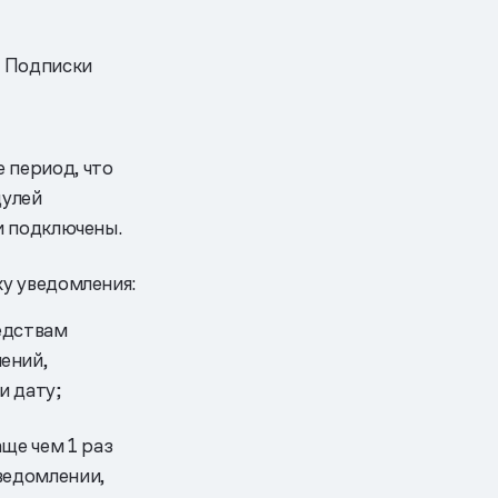
я Подписки
 период, что
дулей
и подключены.
у уведомления:
едствам
ений,
и дату;
аще чем 1 раз
уведомлении,