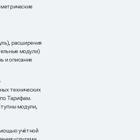
иометрические
уль), расширения
тельные модули)
нь и описание
е
ных технических
 по Тарифам.
ступны модули,
помощью учётной
ления услугами