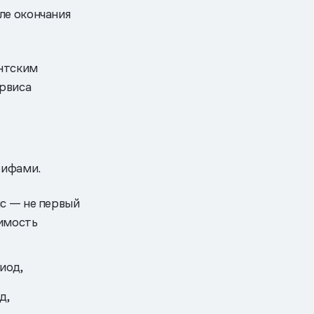
ле окончания
ентским
рвиса
рифами.
ис — не первый
оимость
иод,
д,