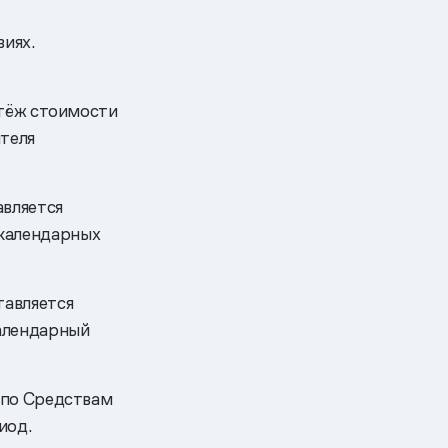
иях.
атёж стоимости
теля
вляется
календарных
тавляется
алендарный
 по Средствам
иод.