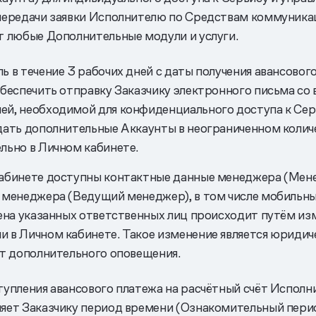
передачи заявки Исполнителю по Средствам коммуника
т любые Дополнительные модули и услуги.
ь в течение 3 рабочих дней с даты получения авансовог
обеспечить отправку Заказчику электронного письма со 
й, необходимой для конфиденциального доступа к Серв
дать дополнительные Аккаунты в неограниченном колич
льно в Личном кабинете.
абинете доступны контактные данные менеджера (Мен
 менеджера (Ведущий менеджер), в том числе мобильн
мена указанных ответственных лиц происходит путём из
 в Личном кабинете. Такое изменение является юриди
ет дополнительного оповещения.
тупления авансового платежа на расчётный счёт Исполн
яет Заказчику период времени (Ознакомительный перио