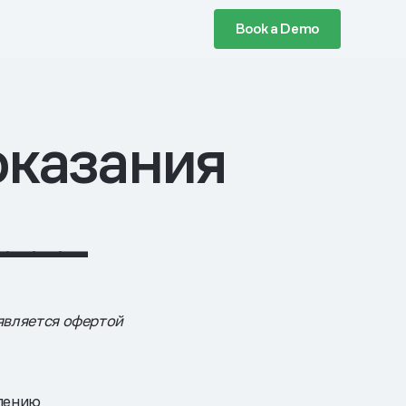
Book a Demo
оказания
____
является офертой
влению