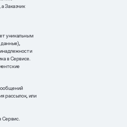
 а Заказчик
ает уникальным
данные),
ринадлежности
ка в Сервисе.
иентские
 сообщений
ия рассылок, или
 Сервис.