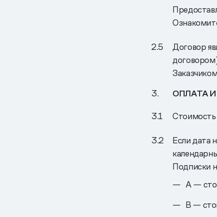
Предоставл
Ознакомите
Договор яв
договором)
Заказчиком 
ОПЛАТА 
Стоимость 
Если дата 
календарны
Подписки н
A — сто
B — сто