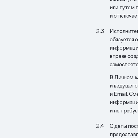
или путем 
и отключае
Исполнител
обязуется 
информацие
вправе соз
самостояте
В Личном к
и ведущего
и Еmail. С
информации
и не требу
С даты пос
предоставл