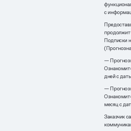
функционал
с информац
Предоставл
продолжите
Подписки н
(Прогнозна
— Прогнозн
Ознакомит
дней с дат
— Прогнозн
Ознакомит
месяц с да
Заказчик с
коммуникац