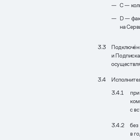
С — кол
D — фак
на Серв
Подключённ
и Подписка
осуществля
Исполнител
при
ком
с в
без
в г