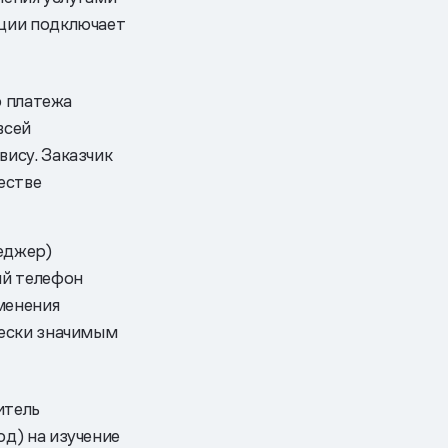
ции подключает
о платежа
всей
ису. Заказчик
естве
еджер)
ый телефон
менения
чески значимым
итель
д) на изучение